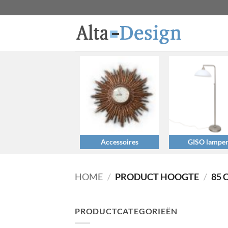
Ga
naar
inhoud
Accessoires
GISO lampe
HOME
/
PRODUCT HOOGTE
/
85 
PRODUCTCATEGORIEËN