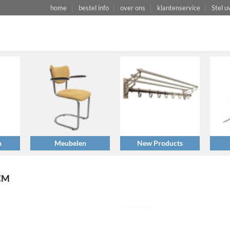
home
bestel info
over ons
klantenservice
Stel u
n
Meubelen
New Products
CM