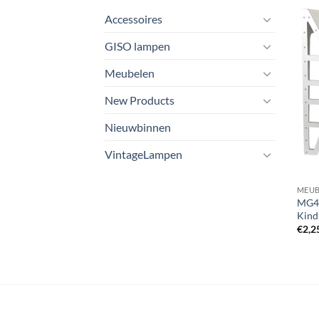
Accessoires
GISO lampen
Meubelen
New Products
Nieuwbinnen
VintageLampen
MEUB
MG46
Kind
€
2,2