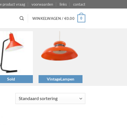
w product vraag
voorwaarden
links
contact
0
WINKELWAGEN /
€
0.00
Sold
VintageLampen