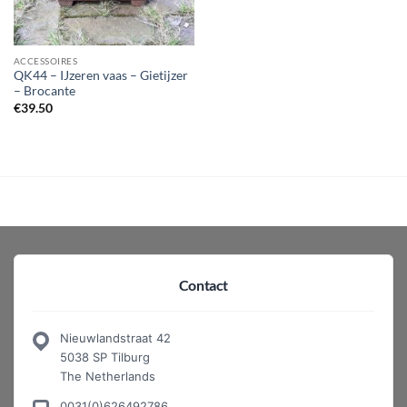
ACCESSOIRES
QK44 – IJzeren vaas – Gietijzer
– Brocante
€
39.50
Contact
Nieuwlandstraat 42
5038 SP Tilburg
The Netherlands
0031(0)626492786