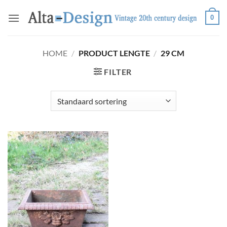
Ga
0
naar
inhoud
HOME
/
PRODUCT LENGTE
/
29 CM
FILTER