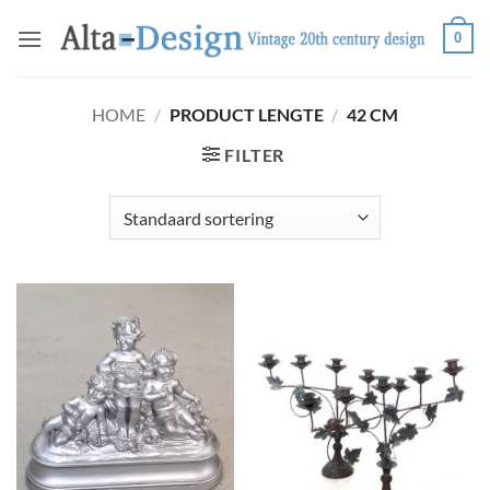
Ga
0
naar
inhoud
HOME
/
PRODUCT LENGTE
/
42 CM
FILTER