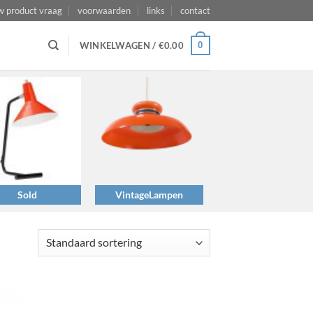
w product vraag
voorwaarden
links
contact
0
WINKELWAGEN /
€
0.00
Sold
VintageLampen