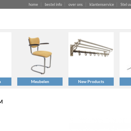
home
bestel info
over ons
klantenservice
Stel u
n
Meubelen
New Products
M