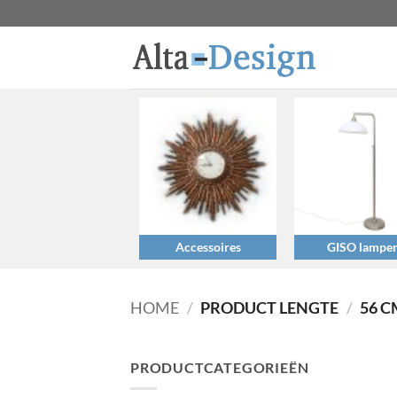
Ga
naar
inhoud
Accessoires
GISO lampe
HOME
/
PRODUCT LENGTE
/
56 C
PRODUCTCATEGORIEËN