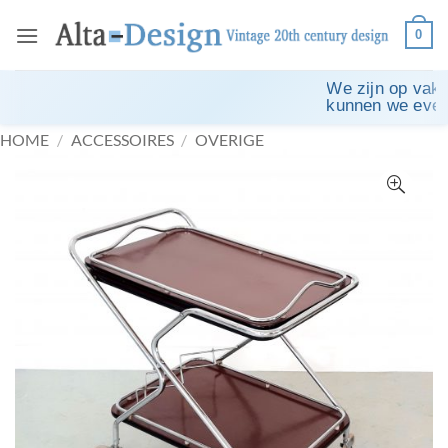
Ga
0
naar
inhoud
We zijn op vakan
kunnen we eventu
HOME
/
ACCESSOIRES
/
OVERIGE