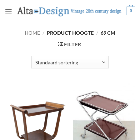
Ga
0
naar
inhoud
HOME
/
PRODUCT HOOGTE
/
69 CM
FILTER