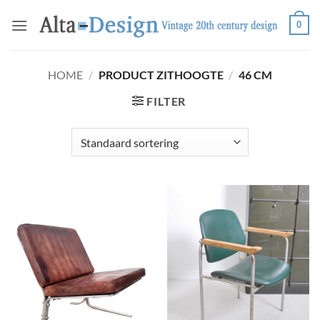
Ga
0
naar
inhoud
HOME
/
PRODUCT ZITHOOGTE
/
46 CM
FILTER